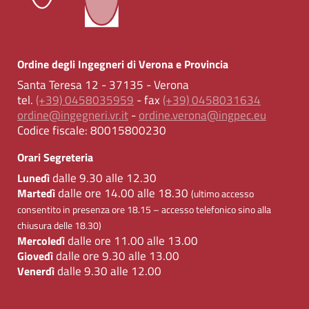
Ordine degli Ingegneri di Verona e Provincia
Santa Teresa 12 - 37135 - Verona
tel.
(+39) 0458035959
- fax
(+39) 0458031634
ordine@ingegneri.vr.it
-
ordine.verona@ingpec.eu
Codice fiscale:
80015800230
Orari Segreteria
dalle 9.30 alle 12.30
Lunedì
dalle ore 14.00 alle 18.30
Martedì
(ultimo accesso
consentito in presenza ore 18.15 – accesso telefonico sino alla
chiusura delle 18.30)
dalle ore 11.00 alle 13.00
Mercoledì
dalle ore 9.30 alle 13.00
Giovedì
dalle 9.30 alle 12.00
Venerdì