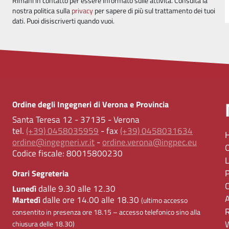
Rimani in contatto per essere informato sulle attività. Consulta la
nostra politica sulla
privacy
per sapere di più sul trattamento dei tuoi
dati. Puoi disiscriverti quando vuoi.
Ordine degli Ingegneri di Verona e Provincia
Santa Teresa 12 - 37135 - Verona
tel.
(+39) 0458035959
- fax
(+39) 0458031634
ordine@ingegneri.vr.it
-
ordine.verona@ingpec.eu
Codice fiscale:
80015800230
Orari Segreteria
dalle 9.30 alle 12.30
Lunedì
dalle ore 14.00 alle 18.30
Martedì
(ultimo accesso
consentito in presenza ore 18.15 – accesso telefonico sino alla
chiusura delle 18.30)