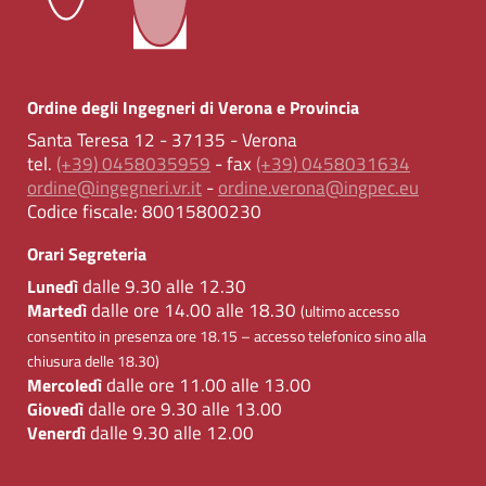
Ordine degli Ingegneri di Verona e Provincia
Santa Teresa 12 - 37135 - Verona
tel.
(+39) 0458035959
- fax
(+39) 0458031634
ordine@ingegneri.vr.it
-
ordine.verona@ingpec.eu
Codice fiscale:
80015800230
Orari Segreteria
dalle 9.30 alle 12.30
Lunedì
dalle ore 14.00 alle 18.30
Martedì
(ultimo accesso
consentito in presenza ore 18.15 – accesso telefonico sino alla
chiusura delle 18.30)
dalle ore 11.00 alle 13.00
Mercoledì
dalle ore 9.30 alle 13.00
Giovedì
dalle 9.30 alle 12.00
Venerdì