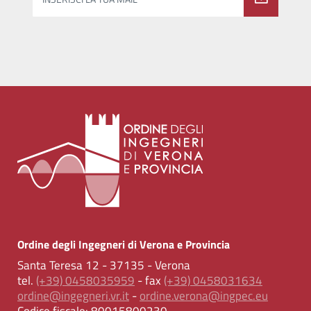
Ordine degli Ingegneri di Verona e Provincia
Santa Teresa 12 - 37135 - Verona
tel.
(+39) 0458035959
- fax
(+39) 0458031634
ordine@ingegneri.vr.it
-
ordine.verona@ingpec.eu
Codice fiscale:
80015800230