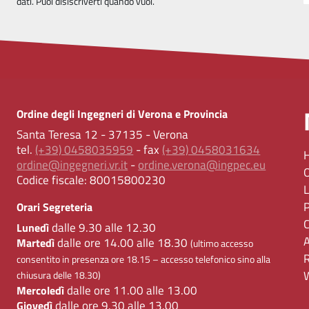
dati. Puoi disiscriverti quando vuoi.
Ordine degli Ingegneri di Verona e Provincia
Santa Teresa 12 - 37135 - Verona
tel.
(+39) 0458035959
- fax
(+39) 0458031634
ordine@ingegneri.vr.it
-
ordine.verona@ingpec.eu
Codice fiscale:
80015800230
Orari Segreteria
dalle 9.30 alle 12.30
Lunedì
dalle ore 14.00 alle 18.30
Martedì
(ultimo accesso
consentito in presenza ore 18.15 – accesso telefonico sino alla
chiusura delle 18.30)
dalle ore 11.00 alle 13.00
Mercoledì
dalle ore 9.30 alle 13.00
Giovedì