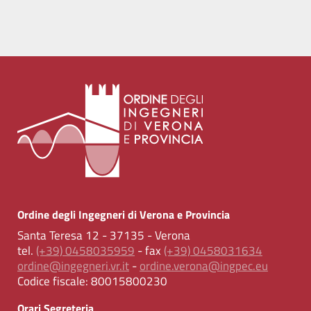
Ordine degli Ingegneri di Verona e Provincia
Santa Teresa 12 - 37135 - Verona
tel.
(+39) 0458035959
- fax
(+39) 0458031634
ordine@ingegneri.vr.it
-
ordine.verona@ingpec.eu
Codice fiscale:
80015800230
Orari Segreteria