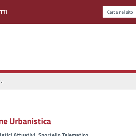
TTI
Cerca nel sito
ca
ne Urbanistica
stici Attuativi. Sportello Telematico