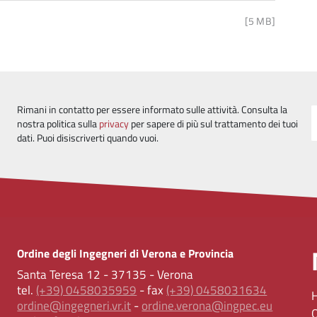
[5 MB]
Rimani in contatto per essere informato sulle attività. Consulta la
nostra politica sulla
privacy
per sapere di più sul trattamento dei tuoi
dati. Puoi disiscriverti quando vuoi.
Ordine degli Ingegneri di Verona e Provincia
Santa Teresa 12 - 37135 - Verona
tel.
(+39) 0458035959
- fax
(+39) 0458031634
ordine@ingegneri.vr.it
-
ordine.verona@ingpec.eu