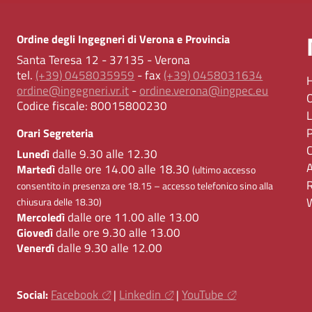
Ordine degli Ingegneri di Verona e Provincia
Santa Teresa 12 - 37135 - Verona
tel.
(+39) 0458035959
- fax
(+39) 0458031634
ordine@ingegneri.vr.it
-
ordine.verona@ingpec.eu
Codice fiscale:
80015800230
Orari Segreteria
dalle 9.30 alle 12.30
Lunedì
dalle ore 14.00 alle 18.30
Martedì
(ultimo accesso
consentito in presenza ore 18.15 – accesso telefonico sino alla
chiusura delle 18.30)
dalle ore 11.00 alle 13.00
Mercoledì
dalle ore 9.30 alle 13.00
Giovedì
dalle 9.30 alle 12.00
Venerdì
Facebook
Linkedin
YouTube
Social:
|
|