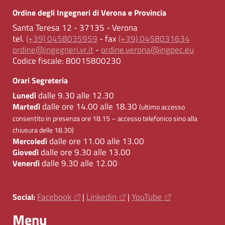
Ordine degli Ingegneri di Verona e Provincia
Santa Teresa 12 - 37135 - Verona
tel.
(+39) 0458035959
- fax
(+39) 0458031634
ordine@ingegneri.vr.it
-
ordine.verona@ingpec.eu
Codice fiscale:
80015800230
Orari Segreteria
dalle 9.30 alle 12.30
Lunedì
dalle ore 14.00 alle 18.30
Martedì
(ultimo accesso
consentito in presenza ore 18.15 – accesso telefonico sino alla
chiusura delle 18.30)
dalle ore 11.00 alle 13.00
Mercoledì
dalle ore 9.30 alle 13.00
Giovedì
dalle 9.30 alle 12.00
Venerdì
Facebook
Linkedin
YouTube
Social:
|
|
Menu