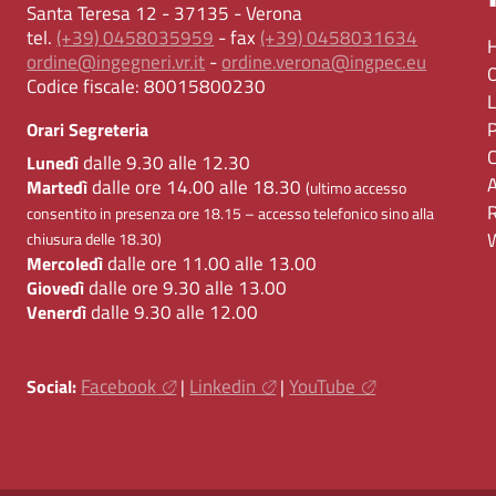
Santa Teresa 12 - 37135 - Verona
tel.
(+39) 0458035959
- fax
(+39) 0458031634
ordine@ingegneri.vr.it
-
ordine.verona@ingpec.eu
Codice fiscale:
80015800230
Orari Segreteria
dalle 9.30 alle 12.30
Lunedì
dalle ore 14.00 alle 18.30
Martedì
(ultimo accesso
consentito in presenza ore 18.15 – accesso telefonico sino alla
chiusura delle 18.30)
dalle ore 11.00 alle 13.00
Mercoledì
dalle ore 9.30 alle 13.00
Giovedì
dalle 9.30 alle 12.00
Venerdì
Facebook
Linkedin
YouTube
Social:
|
|