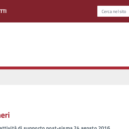
TTI
Cerca nel sito
eri
attività di supporto post-sisma 24 agosto 2016