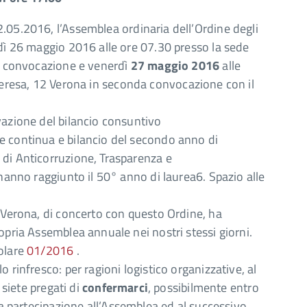
.05.2016, l’Assemblea ordinaria dell’Ordine degli
edì 26 maggio 2016 alle ore 07.30 presso la sede
ma convocazione e venerdì
27 maggio 2016
alle
 Teresa, 12 Verona in seconda convocazione con il
vazione del bilancio consuntivo
e continua e bilancio del secondo anno di
 di Anticorruzione, Trasparenza e
 hanno raggiunto il 50° anno di laurea6. Spazio alle
i Verona, di concerto con questo Ordine, ha
opria Assemblea annuale nei nostri stessi giorni.
olare
01/2016
.
 rinfresco: per ragioni logistico organizzative, al
 siete pregati di
confermarci
, possibilmente entro
a partecipazione all’Assemblea ed al successivo