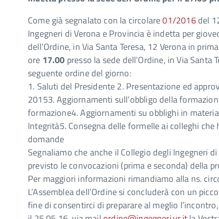
Come già segnalato con la circolare
01/2016
del 12
Ingegneri di Verona e Provincia è indetta per giov
dell’Ordine, in Via Santa Teresa, 12 Verona in pri
ore
17.00
presso la sede dell’Ordine, in Via Santa
seguente ordine del giorno:
1. Saluti del Presidente 2. Presentazione ed appro
20153. Aggiornamenti sull’obbligo della formazion
formazione4. Aggiornamenti su obblighi in materia
Integrità5. Consegna delle formelle ai colleghi che
domande
Segnaliamo che anche il Collegio degli Ingegneri d
previsto le convocazioni (prima e seconda) della pr
Per maggiori informazioni rimandiamo alla ns. circ
L’Assemblea dell’Ordine si concluderà con un piccolo
fine di consentirci di preparare al meglio l’incontro,
il 25.05.16, via mail
ordine@ingegneri.vr.it
la Vostr