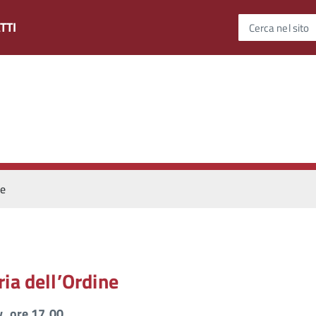
TTI
Cerca nel sito
ne
ia dell’Ordine
v. ore 17.00