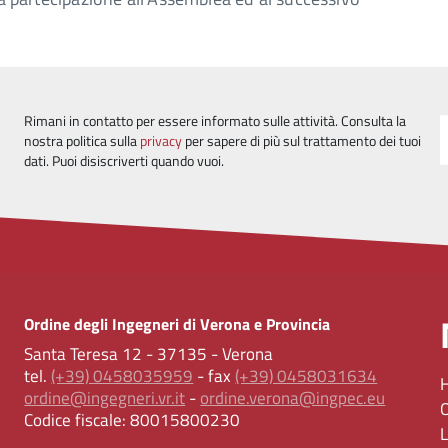
Rimani in contatto per essere informato sulle attività. Consulta la
nostra politica sulla
privacy
per sapere di più sul trattamento dei tuoi
dati. Puoi disiscriverti quando vuoi.
Ordine degli Ingegneri di Verona e Provincia
Santa Teresa 12 - 37135 - Verona
tel.
(+39) 0458035959
- fax
(+39) 0458031634
ordine@ingegneri.vr.it
-
ordine.verona@ingpec.eu
Codice fiscale:
80015800230