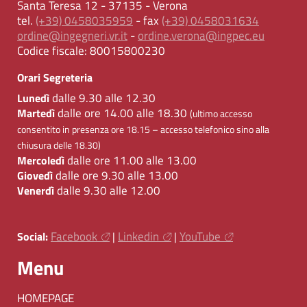
Santa Teresa 12 - 37135 - Verona
tel.
(+39) 0458035959
- fax
(+39) 0458031634
ordine@ingegneri.vr.it
-
ordine.verona@ingpec.eu
Codice fiscale:
80015800230
Orari Segreteria
dalle 9.30 alle 12.30
Lunedì
dalle ore 14.00 alle 18.30
Martedì
(ultimo accesso
consentito in presenza ore 18.15 – accesso telefonico sino alla
chiusura delle 18.30)
dalle ore 11.00 alle 13.00
Mercoledì
dalle ore 9.30 alle 13.00
Giovedì
dalle 9.30 alle 12.00
Venerdì
Facebook
Linkedin
YouTube
Social:
|
|
Menu
HOMEPAGE