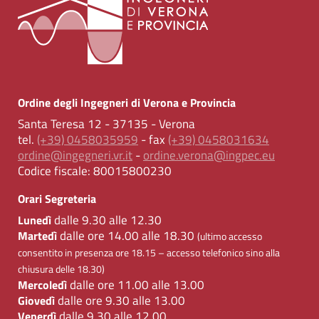
Ordine degli Ingegneri di Verona e Provincia
Santa Teresa 12 - 37135 - Verona
tel.
(+39) 0458035959
- fax
(+39) 0458031634
ordine@ingegneri.vr.it
-
ordine.verona@ingpec.eu
Codice fiscale:
80015800230
Orari Segreteria
dalle 9.30 alle 12.30
Lunedì
dalle ore 14.00 alle 18.30
Martedì
(ultimo accesso
consentito in presenza ore 18.15 – accesso telefonico sino alla
chiusura delle 18.30)
dalle ore 11.00 alle 13.00
Mercoledì
dalle ore 9.30 alle 13.00
Giovedì
dalle 9.30 alle 12.00
Venerdì