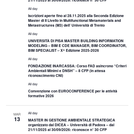
21/11/2025 al 30/09/2026: riconosce n° 30 CFP
All day
Iscrizioni aperte fino al 28.11.2025 alla Seconda Edizione
Master di II Livello in Multifunctional Metamaterials and
Metastructures (M3) dell’ Università di Trento
All day
UNIVERSITÀ DI PISA MASTER BUILDING INFORMATION
MODELING – BIM E CDE MANAGER, BIM COORDINATOR,
BIM SPECIALIST – X^ Edizione 2025-2026
All day
FONDAZIONE INARCASSA: Corso FAD asincrono “Criteri
Ambientali Minimi e DNSH” – 8 CFP (in attesa
riconoscimento CNI)
All day
Convenzione con EUROCONFERENCE per le attività
formative 2026
All day
MAR
13
MASTER IN GESTIONE AMBIENTALE STRATEGICA
organizzato dal DICEA – Università di Padova – dal
21/11/2025 al 30/09/2026: riconosce n° 30 CFP