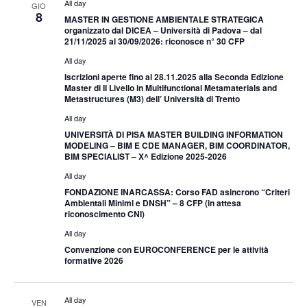
All day
GIO
8
MASTER IN GESTIONE AMBIENTALE STRATEGICA
organizzato dal DICEA – Università di Padova – dal
21/11/2025 al 30/09/2026: riconosce n° 30 CFP
All day
Iscrizioni aperte fino al 28.11.2025 alla Seconda Edizione
Master di II Livello in Multifunctional Metamaterials and
Metastructures (M3) dell’ Università di Trento
All day
UNIVERSITÀ DI PISA MASTER BUILDING INFORMATION
MODELING – BIM E CDE MANAGER, BIM COORDINATOR,
BIM SPECIALIST – X^ Edizione 2025-2026
All day
FONDAZIONE INARCASSA: Corso FAD asincrono “Criteri
Ambientali Minimi e DNSH” – 8 CFP (in attesa
riconoscimento CNI)
All day
Convenzione con EUROCONFERENCE per le attività
formative 2026
All day
VEN