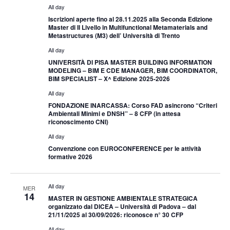
All day
Iscrizioni aperte fino al 28.11.2025 alla Seconda Edizione
Master di II Livello in Multifunctional Metamaterials and
Metastructures (M3) dell’ Università di Trento
All day
UNIVERSITÀ DI PISA MASTER BUILDING INFORMATION
MODELING – BIM E CDE MANAGER, BIM COORDINATOR,
BIM SPECIALIST – X^ Edizione 2025-2026
All day
FONDAZIONE INARCASSA: Corso FAD asincrono “Criteri
Ambientali Minimi e DNSH” – 8 CFP (in attesa
riconoscimento CNI)
All day
Convenzione con EUROCONFERENCE per le attività
formative 2026
All day
MER
14
MASTER IN GESTIONE AMBIENTALE STRATEGICA
organizzato dal DICEA – Università di Padova – dal
21/11/2025 al 30/09/2026: riconosce n° 30 CFP
All day