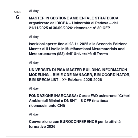
All day
MAR
6
MASTER IN GESTIONE AMBIENTALE STRATEGICA
organizzato dal DICEA – Università di Padova – dal
21/11/2025 al 30/09/2026: riconosce n° 30 CFP
All day
Iscrizioni aperte fino al 28.11.2025 alla Seconda Edizione
Master di II Livello in Multifunctional Metamaterials and
Metastructures (M3) dell’ Università di Trento
All day
UNIVERSITÀ DI PISA MASTER BUILDING INFORMATION
MODELING – BIM E CDE MANAGER, BIM COORDINATOR,
BIM SPECIALIST – X^ Edizione 2025-2026
All day
FONDAZIONE INARCASSA: Corso FAD asincrono “Criteri
Ambientali Minimi e DNSH” – 8 CFP (in attesa
riconoscimento CNI)
All day
Convenzione con EUROCONFERENCE per le attività
formative 2026