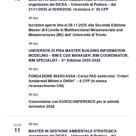
organizzato dal DICEA – Università di Padova – dal
21/11/2025 al 30/09/2026: riconosce n° 30 CFP
All day
Iscrizioni aperte fino al 28.11.2025 alla Seconda Edizione
Master di II Livello in Multifunctional Metamaterials and
Metastructures (M3) dell’ Università di Trento
All day
UNIVERSITÀ DI PISA MASTER BUILDING INFORMATION
MODELING – BIM E CDE MANAGER, BIM COORDINATOR,
BIM SPECIALIST – X^ Edizione 2025-2026
All day
FONDAZIONE INARCASSA: Corso FAD asincrono “Criteri
Ambientali Minimi e DNSH” – 8 CFP (in attesa
riconoscimento CNI)
All day
Convenzione con EUROCONFERENCE per le attività
formative 2026
All day
DOM
11
MASTER IN GESTIONE AMBIENTALE STRATEGICA
organizzato dal DICEA – Università di Padova – dal