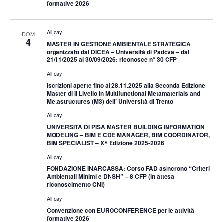
formative 2026
All day
DOM
4
MASTER IN GESTIONE AMBIENTALE STRATEGICA
organizzato dal DICEA – Università di Padova – dal
21/11/2025 al 30/09/2026: riconosce n° 30 CFP
All day
Iscrizioni aperte fino al 28.11.2025 alla Seconda Edizione
Master di II Livello in Multifunctional Metamaterials and
Metastructures (M3) dell’ Università di Trento
All day
UNIVERSITÀ DI PISA MASTER BUILDING INFORMATION
MODELING – BIM E CDE MANAGER, BIM COORDINATOR,
BIM SPECIALIST – X^ Edizione 2025-2026
All day
FONDAZIONE INARCASSA: Corso FAD asincrono “Criteri
Ambientali Minimi e DNSH” – 8 CFP (in attesa
riconoscimento CNI)
All day
Convenzione con EUROCONFERENCE per le attività
formative 2026