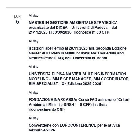
All day
LUN
5
MASTER IN GESTIONE AMBIENTALE STRATEGICA
organizzato dal DICEA – Università di Padova – dal
21/11/2025 al 30/09/2026: riconosce n° 30 CFP
All day
Iscrizioni aperte fino al 28.11.2025 alla Seconda Edizione
Master di II Livello in Multifunctional Metamaterials and
Metastructures (M3) dell’ Università di Trento
All day
UNIVERSITÀ DI PISA MASTER BUILDING INFORMATION
MODELING – BIM E CDE MANAGER, BIM COORDINATOR,
BIM SPECIALIST – X^ Edizione 2025-2026
All day
FONDAZIONE INARCASSA: Corso FAD asincrono “Criteri
Ambientali Minimi e DNSH” – 8 CFP (in attesa
riconoscimento CNI)
All day
Convenzione con EUROCONFERENCE per le attività
formative 2026