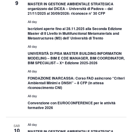
9
MASTER IN GESTIONE AMBIENTALE STRATEGICA
organizzato dal DICEA – Università di Padova – dal
21/11/2025 al 30/09/2026: riconosce n° 30 CFP
All day
Iscrizioni aperte fino al 28.11.2025 alla Seconda Edizione
Master di II Livello in Multifunctional Metamaterials and
Metastructures (M3) dell’ Università di Trento
All day
UNIVERSITÀ DI PISA MASTER BUILDING INFORMATION
MODELING – BIM E CDE MANAGER, BIM COORDINATOR,
BIM SPECIALIST – X^ Edizione 2025-2026
All day
FONDAZIONE INARCASSA: Corso FAD asincrono “Criteri
Ambientali Minimi e DNSH” – 8 CFP (in attesa
riconoscimento CNI)
All day
Convenzione con EUROCONFERENCE per le attività
formative 2026
All day
SAB
10
MASTER IN GESTIONE AMBIENTALE STRATEGICA