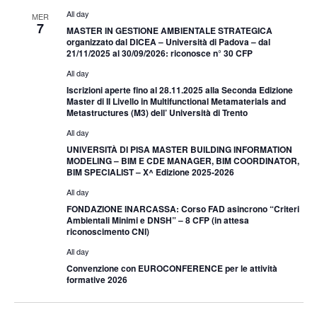
All day
MER
7
MASTER IN GESTIONE AMBIENTALE STRATEGICA
organizzato dal DICEA – Università di Padova – dal
21/11/2025 al 30/09/2026: riconosce n° 30 CFP
All day
Iscrizioni aperte fino al 28.11.2025 alla Seconda Edizione
Master di II Livello in Multifunctional Metamaterials and
Metastructures (M3) dell’ Università di Trento
All day
UNIVERSITÀ DI PISA MASTER BUILDING INFORMATION
MODELING – BIM E CDE MANAGER, BIM COORDINATOR,
BIM SPECIALIST – X^ Edizione 2025-2026
All day
FONDAZIONE INARCASSA: Corso FAD asincrono “Criteri
Ambientali Minimi e DNSH” – 8 CFP (in attesa
riconoscimento CNI)
All day
Convenzione con EUROCONFERENCE per le attività
formative 2026