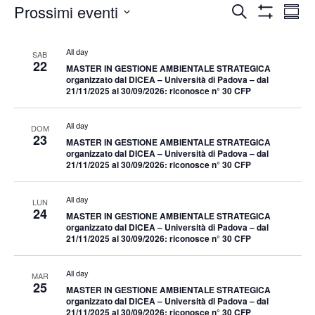
Eventi
Eventi
Eve
Prossimi eventi
Cerca
Somma
Vis
Mostra
Ricerca
Select
Filtri
Nav
date.
e
All day
SAB
22
MASTER IN GESTIONE AMBIENTALE STRATEGICA
viste
organizzato dal DICEA – Università di Padova – dal
21/11/2025 al 30/09/2026: riconosce n° 30 CFP
Navigazio
All day
DOM
23
MASTER IN GESTIONE AMBIENTALE STRATEGICA
organizzato dal DICEA – Università di Padova – dal
21/11/2025 al 30/09/2026: riconosce n° 30 CFP
All day
LUN
24
MASTER IN GESTIONE AMBIENTALE STRATEGICA
organizzato dal DICEA – Università di Padova – dal
21/11/2025 al 30/09/2026: riconosce n° 30 CFP
All day
MAR
25
MASTER IN GESTIONE AMBIENTALE STRATEGICA
organizzato dal DICEA – Università di Padova – dal
21/11/2025 al 30/09/2026: riconosce n° 30 CFP