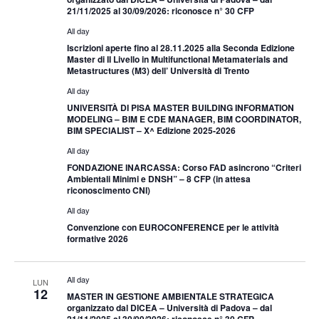
21/11/2025 al 30/09/2026: riconosce n° 30 CFP
All day
Iscrizioni aperte fino al 28.11.2025 alla Seconda Edizione
Master di II Livello in Multifunctional Metamaterials and
Metastructures (M3) dell’ Università di Trento
All day
UNIVERSITÀ DI PISA MASTER BUILDING INFORMATION
MODELING – BIM E CDE MANAGER, BIM COORDINATOR,
BIM SPECIALIST – X^ Edizione 2025-2026
All day
FONDAZIONE INARCASSA: Corso FAD asincrono “Criteri
Ambientali Minimi e DNSH” – 8 CFP (in attesa
riconoscimento CNI)
All day
Convenzione con EUROCONFERENCE per le attività
formative 2026
All day
LUN
12
MASTER IN GESTIONE AMBIENTALE STRATEGICA
organizzato dal DICEA – Università di Padova – dal