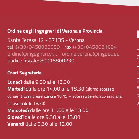
Ordine degli Ingegneri di Verona e Provincia
Santa Teresa 12 - 37135 - Verona
tel.
(+39) 0458035959
- fax
(+39) 0458031634
ordine@ingegneri.vr.it
-
ordine.verona@ingpec.eu
Codice fiscale:
80015800230
Orari Segreteria
dalle 9.30 alle 12.30
Lunedì
dalle ore 14.00 alle 18.30
Martedì
(ultimo accesso
consentito in presenza ore 18.15 – accesso telefonico sino alla
chiusura delle 18.30)
dalle ore 11.00 alle 13.00
Mercoledì
dalle ore 9.30 alle 13.00
Giovedì
dalle 9.30 alle 12.00
Venerdì