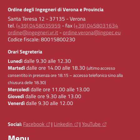
Ordine degli Ingegneri di Verona e Provincia
Santa Teresa 12 - 37135 - Verona
tel.
(+39) 0458035959
- fax
(+39) 0458031634
ordine@ingegneri.vr.it
-
ordine.verona@ingpec.eu
Codice fiscale:
80015800230
Orari Segreteria
dalle 9.30 alle 12.30
Lunedì
dalle ore 14.00 alle 18.30
Martedì
(ultimo accesso
consentito in presenza ore 18.15 – accesso telefonico sino alla
chiusura delle 18.30)
dalle ore 11.00 alle 13.00
Mercoledì
dalle ore 9.30 alle 13.00
Giovedì
dalle 9.30 alle 12.00
Venerdì
Facebook
Linkedin
YouTube
Social:
|
|
Menu