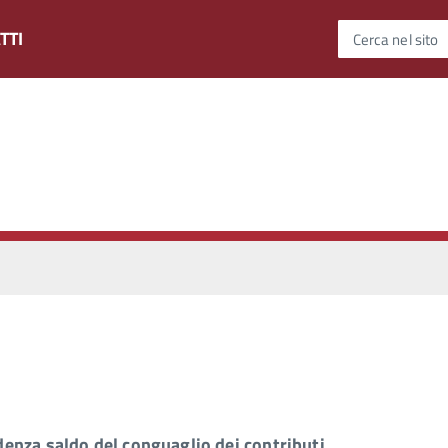
TTI
Cerca nel sito
enza saldo del conguaglio dei contributi