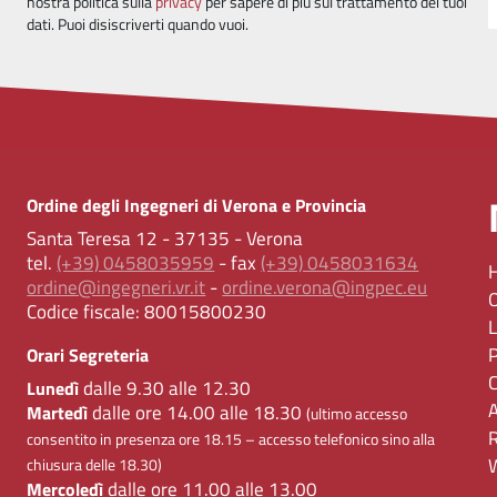
nostra politica sulla
privacy
per sapere di più sul trattamento dei tuoi
dati. Puoi disiscriverti quando vuoi.
Ordine degli Ingegneri di Verona e Provincia
Santa Teresa 12 - 37135 - Verona
tel.
(+39) 0458035959
- fax
(+39) 0458031634
ordine@ingegneri.vr.it
-
ordine.verona@ingpec.eu
Codice fiscale:
80015800230
Orari Segreteria
dalle 9.30 alle 12.30
Lunedì
dalle ore 14.00 alle 18.30
Martedì
(ultimo accesso
consentito in presenza ore 18.15 – accesso telefonico sino alla
chiusura delle 18.30)
dalle ore 11.00 alle 13.00
Mercoledì