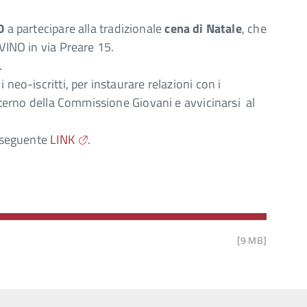
40
a partecipare alla tradizionale
cena di Natale
, che
VINO in via Preare 15.
.
neo-iscritti, per instaurare relazioni con i
interno della Commissione Giovani e avvicinarsi al
l seguente
LINK
.
[9 MB]