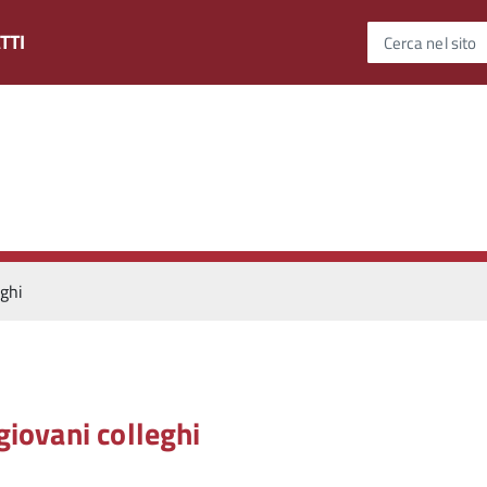
TTI
Cerca nel sito
eghi
giovani colleghi