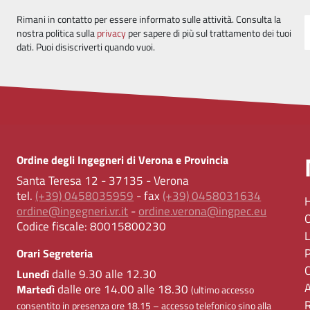
Rimani in contatto per essere informato sulle attività. Consulta la
nostra politica sulla
privacy
per sapere di più sul trattamento dei tuoi
dati. Puoi disiscriverti quando vuoi.
Ordine degli Ingegneri di Verona e Provincia
Santa Teresa 12 - 37135 - Verona
tel.
(+39) 0458035959
- fax
(+39) 0458031634
ordine@ingegneri.vr.it
-
ordine.verona@ingpec.eu
Codice fiscale:
80015800230
Orari Segreteria
dalle 9.30 alle 12.30
Lunedì
dalle ore 14.00 alle 18.30
Martedì
(ultimo accesso
consentito in presenza ore 18.15 – accesso telefonico sino alla