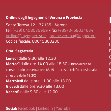
Ordine degli Ingegneri di Verona e Provincia
Santa Teresa 12 - 37135 - Verona
tel.
(+39) 0458035959
- fax
(+39) 0458031634
ordine@ingegneri.vr.it
-
ordine.verona@ingpec.eu
Codice fiscale:
80015800230
Orari Segreteria
dalle 9.30 alle 12.30
Lunedì
dalle ore 14.00 alle 18.30
Martedì
(ultimo accesso
consentito in presenza ore 18.15 – accesso telefonico sino alla
chiusura delle 18.30)
dalle ore 11.00 alle 13.00
Mercoledì
dalle ore 9.30 alle 13.00
Giovedì
dalle 9.30 alle 12.00
Venerdì
Facebook
Linkedin
YouTube
Social:
|
|