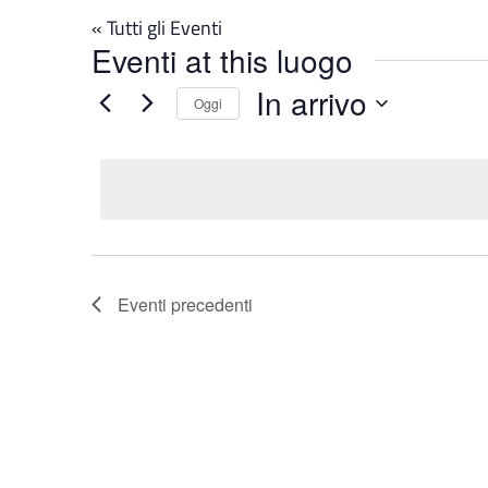
« Tutti gli Eventi
Eventi at this luogo
In arrivo
Oggi
Seleziona
la
data.
Eventi
precedenti