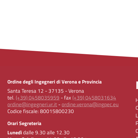
Ordine degli Ingegneri di Verona e Provincia
Santa Teresa 12 - 37135 - Verona
tel.
(+39) 0458035959
- fax
(+39) 0458031634
ordine@ingegneri.vr.it
-
ordine.verona@ingpec.eu
Codice fiscale:
80015800230
Orari Segreteria
dalle 9.30 alle 12.30
Lunedì