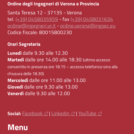
Ordine degli Ingegneri di Verona e Provincia
Santa Teresa 12 - 37135 - Verona
tel.
(+39) 0458035959
- fax
(+39) 0458031634
ordine@ingegneri.vr.it
-
ordine.verona@ingpec.eu
Codice fiscale:
80015800230
Orari Segreteria
dalle 9.30 alle 12.30
Lunedì
dalle ore 14.00 alle 18.30
Martedì
(ultimo accesso
consentito in presenza ore 18.15 – accesso telefonico sino alla
chiusura delle 18.30)
dalle ore 11.00 alle 13.00
Mercoledì
dalle ore 9.30 alle 13.00
Giovedì
dalle 9.30 alle 12.00
Venerdì
Facebook
Linkedin
YouTube
Social:
|
|
Menu