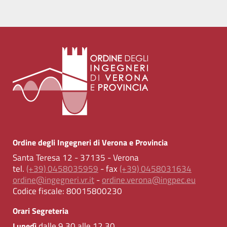
Ordine degli Ingegneri di Verona e Provincia
Santa Teresa 12 - 37135 - Verona
tel.
(+39) 0458035959
- fax
(+39) 0458031634
ordine@ingegneri.vr.it
-
ordine.verona@ingpec.eu
Codice fiscale:
80015800230
Orari Segreteria
dalle 9.30 alle 12.30
Lunedì