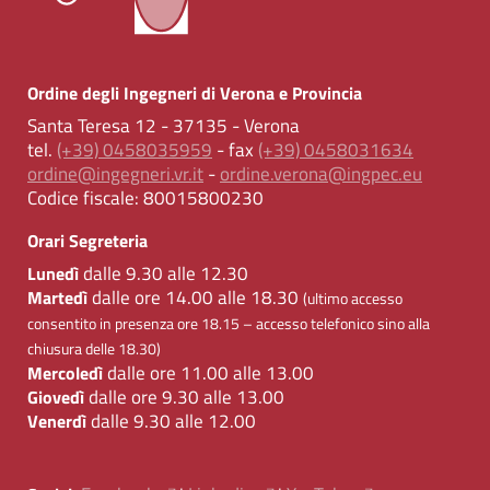
Ordine degli Ingegneri di Verona e Provincia
Santa Teresa 12 - 37135 - Verona
tel.
(+39) 0458035959
- fax
(+39) 0458031634
ordine@ingegneri.vr.it
-
ordine.verona@ingpec.eu
Codice fiscale:
80015800230
Orari Segreteria
dalle 9.30 alle 12.30
Lunedì
dalle ore 14.00 alle 18.30
Martedì
(ultimo accesso
consentito in presenza ore 18.15 – accesso telefonico sino alla
chiusura delle 18.30)
dalle ore 11.00 alle 13.00
Mercoledì
dalle ore 9.30 alle 13.00
Giovedì
dalle 9.30 alle 12.00
Venerdì