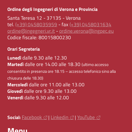
Ordine degli Ingegneri di Verona e Provincia
Santa Teresa 12 - 37135 - Verona
tel.
(+39) 0458035959
- fax
(+39) 0458031634
ordine@ingegneri.vr.it
-
ordine.verona@ingpec.eu
Codice fiscale:
80015800230
Orari Segreteria
dalle 9.30 alle 12.30
Lunedì
dalle ore 14.00 alle 18.30
Martedì
(ultimo accesso
consentito in presenza ore 18.15 – accesso telefonico sino alla
chiusura delle 18.30)
dalle ore 11.00 alle 13.00
Mercoledì
dalle ore 9.30 alle 13.00
Giovedì
dalle 9.30 alle 12.00
Venerdì
Facebook
Linkedin
YouTube
Social:
|
|
Menu