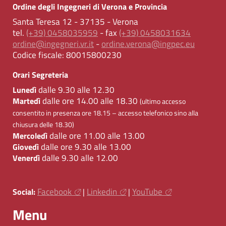
Ordine degli Ingegneri di Verona e Provincia
Santa Teresa 12 - 37135 - Verona
tel.
(+39) 0458035959
- fax
(+39) 0458031634
ordine@ingegneri.vr.it
-
ordine.verona@ingpec.eu
Codice fiscale:
80015800230
Orari Segreteria
dalle 9.30 alle 12.30
Lunedì
dalle ore 14.00 alle 18.30
Martedì
(ultimo accesso
consentito in presenza ore 18.15 – accesso telefonico sino alla
chiusura delle 18.30)
dalle ore 11.00 alle 13.00
Mercoledì
dalle ore 9.30 alle 13.00
Giovedì
dalle 9.30 alle 12.00
Venerdì
Facebook
Linkedin
YouTube
Social:
|
|
Menu