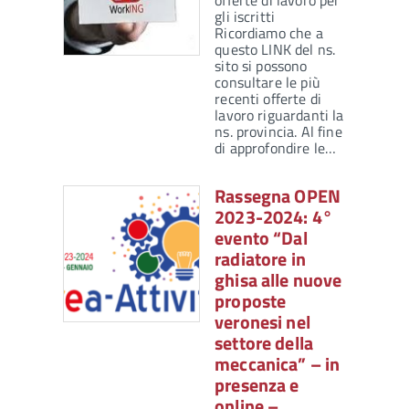
offerte di lavoro per
gli iscritti
Ricordiamo che a
questo LINK del ns.
sito si possono
consultare le più
recenti offerte di
lavoro riguardanti la
ns. provincia. Al fine
di approfondire le…
Rassegna OPEN
2023-2024: 4°
evento “Dal
radiatore in
ghisa alle nuove
proposte
veronesi nel
settore della
meccanica” – in
presenza e
online –