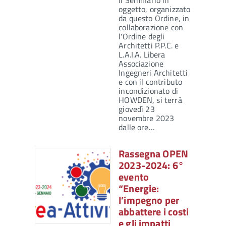
Il Seminario in
oggetto, organizzato
da questo Ordine, in
collaborazione con
l'Ordine degli
Architetti P.P.C. e
L.A.I.A. Libera
Associazione
Ingegneri Architetti
e con il contributo
incondizionato di
HOWDEN, si terrà
giovedì 23
novembre 2023
dalle ore…
Rassegna OPEN
2023-2024: 6°
evento
“Energie:
l’impegno per
abbattere i costi
e gli impatti