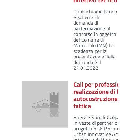
direttivo tecnico
Pubblichiamo bando
e schema di
domanda di
partecipazione al
concorso in oggetto
del Comune di
Marmirolo (MN) La
scadenza per la
presentazione della
domanda è il
24.01.2022
Call per professionisti pe
realizzazione di laborator
autocostruzione/urbanis
tattica
Energie Sociali Coop. Sociale 
in veste di partner operativo d
progetto S.T.E.P.S.(programma U
Urban Innovative Actions)
promosso dal Comune di Veron