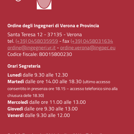
Ordine degli Ingegneri di Verona e Provincia
Santa Teresa 12 - 37135 - Verona
tel.
(+39) 0458035959
- fax
(+39) 0458031634
ordine@ingegneri.vr.it
-
ordine.verona@ingpec.eu
Codice fiscale:
80015800230
Orari Segreteria
dalle 9.30 alle 12.30
Lunedì
dalle ore 14.00 alle 18.30
Martedì
(ultimo accesso
consentito in presenza ore 18.15 – accesso telefonico sino alla
chiusura delle 18.30)
dalle ore 11.00 alle 13.00
Mercoledì
dalle ore 9.30 alle 13.00
Giovedì
dalle 9.30 alle 12.00
Venerdì