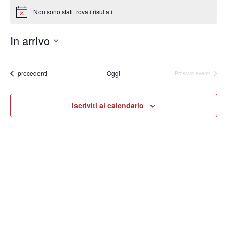
Non sono stati trovati risultati.
Notice
In arrivo
Seleziona
la
data.
Eventi
precedenti
Oggi
Prossimi eventi
Iscriviti al calendario