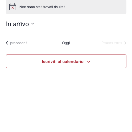
Non sono stati trovati risultati.
Notice
In arrivo
Seleziona
la
data.
Eventi
precedenti
Oggi
Prossimi eventi
Iscriviti al calendario