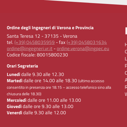
Ordine degli Ingegneri di Verona e Provincia
Santa Teresa 12 - 37135 - Verona
tel.
(+39) 0458035959
- fax
(+39) 0458031634
ordine@ingegneri.vr.it
-
ordine.verona@ingpec.eu
Codice fiscale:
80015800230
Orari Segreteria
dalle 9.30 alle 12.30
Lunedì
dalle ore 14.00 alle 18.30
Martedì
(ultimo accesso
consentito in presenza ore 18.15 – accesso telefonico sino alla
chiusura delle 18.30)
dalle ore 11.00 alle 13.00
Mercoledì
dalle ore 9.30 alle 13.00
Giovedì
dalle 9.30 alle 12.00
Venerdì