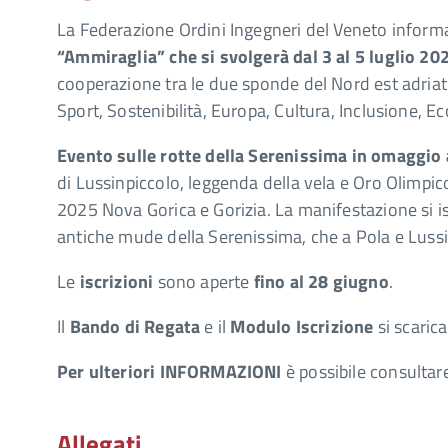
La Federazione Ordini Ingegneri del Veneto informa 
“Ammiraglia” che si svolgerà dal 3 al 5 luglio 20
cooperazione tra le due sponde del Nord est adriati
Sport, Sostenibilità, Europa, Cultura, Inclusione, 
Evento sulle rotte della Serenissima
in omaggio 
di Lussinpiccolo, leggenda della vela e Oro Olimpico
2025 Nova Gorica e Gorizia. La manifestazione si ispi
antiche mude della Serenissima, che a Pola e Lussin
Le
iscrizioni
sono
aperte
fino al 28 giugno
.
Il
Bando di Regata
e il
Modulo Iscrizione
si scaric
Per ulteriori INFORMAZIONI
è possibile consultare
Allegati