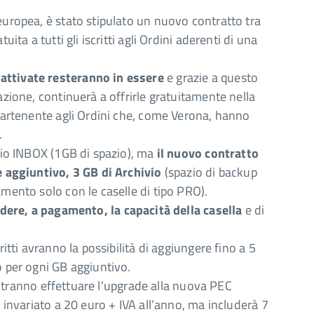
europea, è stato stipulato un nuovo contratto tra
ita a tutti gli iscritti agli Ordini aderenti di una
attivate resteranno in essere
e grazie a questo
azione, continuerà a offrirle gratuitamente nella
ppartenente agli Ordini che, come Verona, hanno
.
azio INBOX (1GB di spazio), ma
il nuovo contratto
re aggiuntivo, 3 GB di Archivio
(spazio di backup
amento solo con le caselle di tipo PRO).
andere, a pagamento, la capacità della casella
e di
ritti avranno la possibilità di aggiungere fino a 5
o per ogni GB aggiuntivo.
i potranno effettuare l’upgrade alla nuova PEC
a invariato a 20 euro + IVA all’anno, ma includerà 7