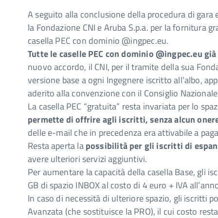
A seguito alla conclusione della procedura di gara 
la Fondazione CNI e Aruba S.p.a. per la fornitura gratu
casella PEC con dominio @ingpec.eu.
Tutte le caselle PEC con dominio @ingpec.eu già 
nuovo accordo, il CNI, per il tramite della sua Fond
versione base a ogni Ingegnere iscritto all’albo, a
aderito alla convenzione con il Consiglio Nazionale
La casella PEC “gratuita” resta invariata per lo sp
permette di offrire agli iscritti, senza alcun one
delle e-mail che in precedenza era attivabile a pag
Resta aperta la
possibilità per gli iscritti di esp
avere ulteriori servizi aggiuntivi.
Per aumentare la capacità della casella Base, gli isc
GB di spazio INBOX al costo di 4 euro + IVA all’ann
In caso di necessità di ulteriore spazio, gli iscritt
Avanzata (che sostituisce la PRO), il cui costo rest