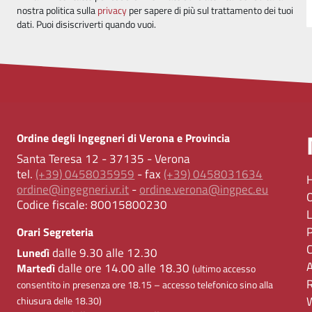
nostra politica sulla
privacy
per sapere di più sul trattamento dei tuoi
dati. Puoi disiscriverti quando vuoi.
Ordine degli Ingegneri di Verona e Provincia
Santa Teresa 12 - 37135 - Verona
tel.
(+39) 0458035959
- fax
(+39) 0458031634
ordine@ingegneri.vr.it
-
ordine.verona@ingpec.eu
Codice fiscale:
80015800230
Orari Segreteria
dalle 9.30 alle 12.30
Lunedì
dalle ore 14.00 alle 18.30
Martedì
(ultimo accesso
consentito in presenza ore 18.15 – accesso telefonico sino alla
chiusura delle 18.30)