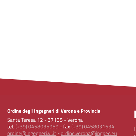
Ordine degli Ingegneri di Verona e Provincia
Santa Teresa 12 - 37135 - Verona
tel.
(+39) 0458035959
- fax
(+39) 0458031634
ordine@ingegneri.vr.it
-
ordine.verona@ingpec.eu