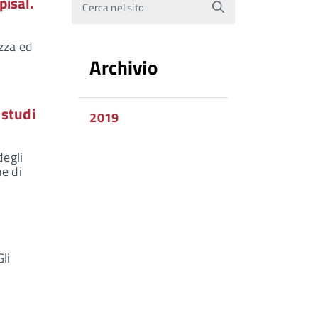
pisal.
Cerca nel sito
ezza ed
Archivio
 studi
2019
degli
ne di
li
1