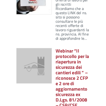
offerte di lavoro per
gli iscritti
Ricordiamo che a
questo LINK del ns.
sito si possono
consultare le più
recenti offerte di
lavoro riguardanti la
ns. provincia. Al fine
di approfondire le…
Webinar “Il
protocollo per la
riapertura in
sicurezza dei
cantieri edili ” –
riconosce 2 CFP
e 2 ore di
aggiornamento
sicurezza ex
D.Lgs. 81/2008
– CSP/CSE