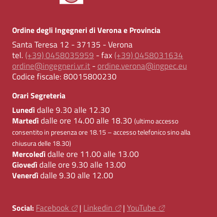
Ordine degli Ingegneri di Verona e Provincia
Santa Teresa 12 - 37135 - Verona
tel.
(+39) 0458035959
- fax
(+39) 0458031634
ordine@ingegneri.vr.it
-
ordine.verona@ingpec.eu
Codice fiscale:
80015800230
Orari Segreteria
dalle 9.30 alle 12.30
Lunedì
dalle ore 14.00 alle 18.30
Martedì
(ultimo accesso
consentito in presenza ore 18.15 – accesso telefonico sino alla
chiusura delle 18.30)
dalle ore 11.00 alle 13.00
Mercoledì
dalle ore 9.30 alle 13.00
Giovedì
dalle 9.30 alle 12.00
Venerdì
Facebook
Linkedin
YouTube
Social:
|
|