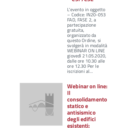
L'evento in oggetto
– Codice: IN20-053
FAD, FASE 2, a
partecipazione
gratuita,
organizzato da
questo Ordine, si
svolgerà in modalità
WEBINAR ON LINE
giovedì 21.05.2020,
dalle ore 10.30 alle
ore 12.30 Per le
iscrizioni al…
Webinar on line:
Il
consolidamento
statico e
antisismico
degli edifici
esistenti: