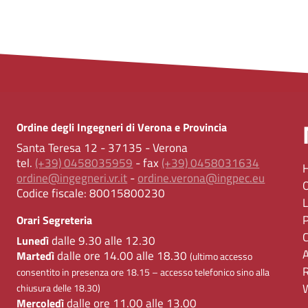
Ordine degli Ingegneri di Verona e Provincia
Santa Teresa 12 - 37135 - Verona
tel.
(+39) 0458035959
- fax
(+39) 0458031634
ordine@ingegneri.vr.it
-
ordine.verona@ingpec.eu
Codice fiscale:
80015800230
Orari Segreteria
dalle 9.30 alle 12.30
Lunedì
dalle ore 14.00 alle 18.30
Martedì
(ultimo accesso
consentito in presenza ore 18.15 – accesso telefonico sino alla
chiusura delle 18.30)
dalle ore 11.00 alle 13.00
Mercoledì