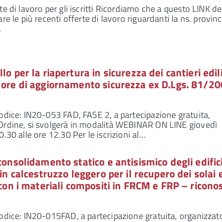
e di lavoro per gli iscritti Ricordiamo che a questo LINK de
re le più recenti offerte di lavoro riguardanti la ns. provinc
…
lo per la riapertura in sicurezza dei cantieri edili
2 ore di aggiornamento sicurezza ex D.Lgs. 81/2
odice: IN20-053 FAD, FASE 2, a partecipazione gratuita,
Ordine, si svolgerà in modalità WEBINAR ON LINE giovedì
.30 alle ore 12.30 Per le iscrizioni al…
consolidamento statico e antisismico degli edific
 in calcestruzzo leggero per il recupero dei solai 
i con i materiali compositi in FRCM e FRP – ricono
odice: IN20-015FAD, a partecipazione gratuita, organizzat