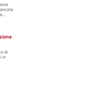
zione
mancata
one…
zione
co di
i in