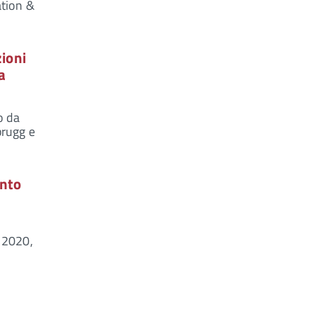
ation &
zioni
a
o da
brugg e
ento
o 2020,