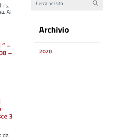
Cerca nel sito
l ns.
ia. Al
Archivio
 ” –
2020
008 –
i
e
sce 3
o da