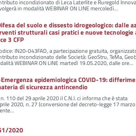
ntributo incondizionato di Leca Laterlite e Ruregold Innov
i svolgerà in modalità WEBINAR ON LINE mercoledì…
ifesa del suolo e dissesto idrogeologico: dalle a
rventi strutturali casi pratici e nuove tecnologie 
sce 3 CFP
odice: IN20-043FAD, a partecipazione gratuita, organizzat
ntributo incondizionato delle Società: GeoStru, TeMa, Geo
 modalità WEBINAR ON LINE martedì 19.05.2020, dalle ore…
 -Emergenza epidemiologica COVID-19: differim
ateria di sicurezza antincendio
 n. 110 del 29 aprile 2020 il C.N.I. ci informa che è stata
aprile 2020, n. 27 (conversione del decreto-legge 17 marz
mente…
 551/2020