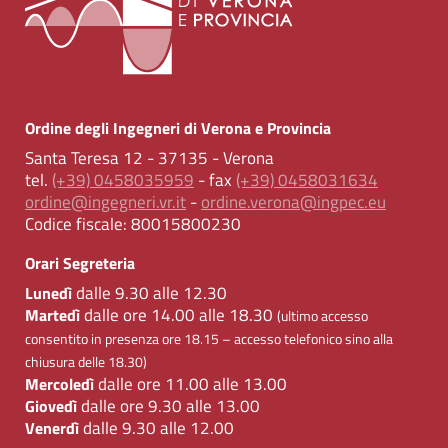
Ordine degli Ingegneri di Verona e Provincia
Santa Teresa 12 - 37135 - Verona
tel.
(+39) 0458035959
- fax
(+39) 0458031634
ordine@ingegneri.vr.it
-
ordine.verona@ingpec.eu
Codice fiscale:
80015800230
Orari Segreteria
dalle 9.30 alle 12.30
Lunedì
dalle ore 14.00 alle 18.30
Martedì
(ultimo accesso
consentito in presenza ore 18.15 – accesso telefonico sino alla
chiusura delle 18.30)
dalle ore 11.00 alle 13.00
Mercoledì
dalle ore 9.30 alle 13.00
Giovedì
dalle 9.30 alle 12.00
Venerdì