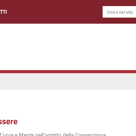
TTI
Cerca nel sito
ssere
 Cuore e Mente nell’ambito della Convenzione