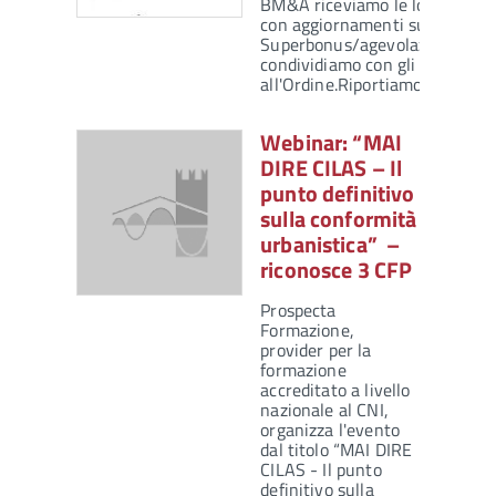
BM&A riceviamo le loro period
con aggiornamenti sul tema
Superbonus/agevolazioni fisca
condividiamo con gli iscritti
all'Ordine.Riportiamo qui di…
Webinar: “MAI
DIRE CILAS – Il
punto definitivo
sulla conformità
urbanistica” –
riconosce 3 CFP
Prospecta
Formazione,
provider per la
formazione
accreditato a livello
nazionale al CNI,
organizza l'evento
dal titolo “MAI DIRE
CILAS - Il punto
definitivo sulla