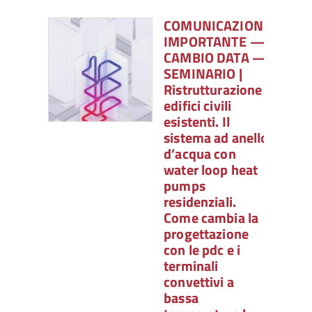
COMUNICAZIONE
IMPORTANTE —
CAMBIO DATA —
SEMINARIO |
Ristrutturazione
edifici civili
esistenti. Il
sistema ad anello
d’acqua con
water loop heat
pumps
residenziali.
Come cambia la
progettazione
con le pdc e i
terminali
convettivi a
bassa