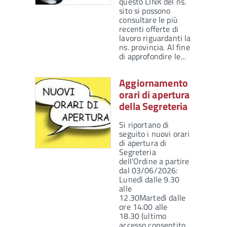
questo LINK del ns.
sito si possono
consultare le più
recenti offerte di
lavoro riguardanti la
ns. provincia. Al fine
di approfondire le…
Aggiornamento
orari di apertura
della Segreteria
Si riportano di
seguito i nuovi orari
di apertura di
Segreteria
dell'Ordine a partire
dal 03/06/2026:
Lunedì dalle 9.30
alle
12.30Martedì dalle
ore 14.00 alle
18.30 (ultimo
accesso consentito