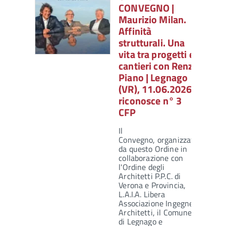
CONVEGNO |
Maurizio Milan.
Affinità
strutturali. Una
vita tra progetti e
cantieri con Renzo
Piano | Legnago
(VR), 11.06.2026:
riconosce n° 3
CFP
Il
Convegno, organizzato
da questo Ordine in
collaborazione con
l'Ordine degli
Architetti P.P.C. di
Verona e Provincia,
L.A.I.A. Libera
Associazione Ingegneri
Architetti, il Comune
di Legnago e