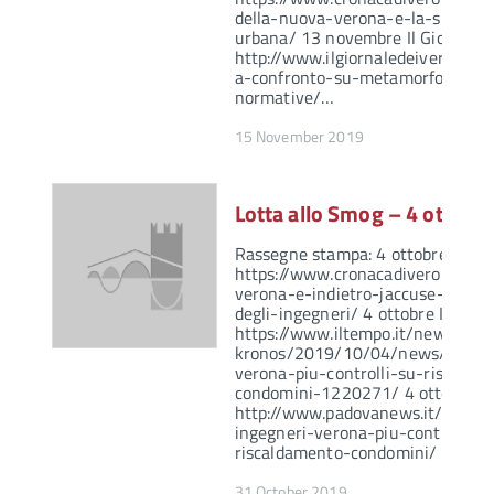
della-nuova-verona-e-la-sua-me
urbana/ 13 novembre Il Giornale d
http://www.ilgiornaledeiveronesi.i
a-confronto-su-metamorfosi-ur
normative/…
15 November 2019
Lotta allo Smog – 4 ottobr
Rassegne stampa: 4 ottobre crona
https://www.cronacadiverona.co
verona-e-indietro-jaccuse-del-pr
degli-ingegneri/ 4 ottobre Il temp
https://www.iltempo.it/news-adn
kronos/2019/10/04/news/smog-
verona-piu-controlli-su-riscalda
condomini-1220271/ 4 ottobre P
http://www.padovanews.it/2019
ingegneri-verona-piu-controlli-s
riscaldamento-condomini/ 4…
31 October 2019