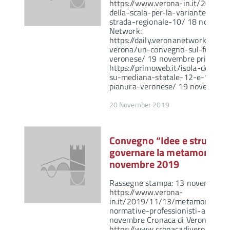
https://www.verona-in.it/2019/1
della-scala-per-la-variante-stata
strada-regionale-10/ 18 novemb
Network:
https://daily.veronanetwork.it/e
verona/un-convegno-sul-futuro-d
veronese/ 19 novembre primo we
https://primoweb.it/isola-della-s
su-mediana-statale-12-e-10-per-
pianura-veronese/ 19 novembre 
20 November 2019
Convegno “Idee e strument
governare la metamorfosi 
novembre 2019
Rassegne stampa: 13 novembre Ve
https://www.verona-
in.it/2019/11/13/metamorfosi-u
normative-professionisti-a-confr
novembre Cronaca di Verona:
https://www.cronacadiverona.com