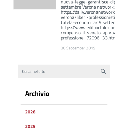
nuova-legge-garantisce-dignita-
settembre Verona network:
https://daily.veronanetwork.it/e
verona/liberi-professionisti-fals
tutela-economica/ 5 settembre ed
https://www.edilportale.com/ne
compenso-il-veneto-approva-la-l
professione_72096_33.html
30 September 2019
Cerca nel sito
Archivio
2026
2025