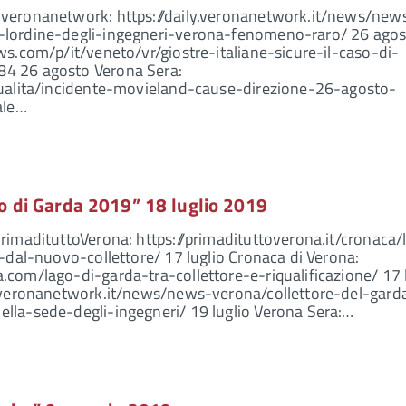
veronanetwork: https://daily.veronanetwork.it/news/new
-lordine-degli-ingegneri-verona-fenomeno-raro/ 26 agos
ws.com/p/it/veneto/vr/giostre-italiane-sicure-il-caso-di-
4 26 agosto Verona Sera:
tualita/incidente-movieland-cause-direzione-26-agosto-
ale…
o di Garda 2019” 18 luglio 2019
rimadituttoVerona: https://primadituttoverona.it/cronaca/
a-dal-nuovo-collettore/ 17 luglio Cronaca di Verona:
com/lago-di-garda-tra-collettore-e-riqualificazione/ 17 
y.veronanetwork.it/news/news-verona/collettore-del-gard
lla-sede-degli-ingegneri/ 19 luglio Verona Sera:…