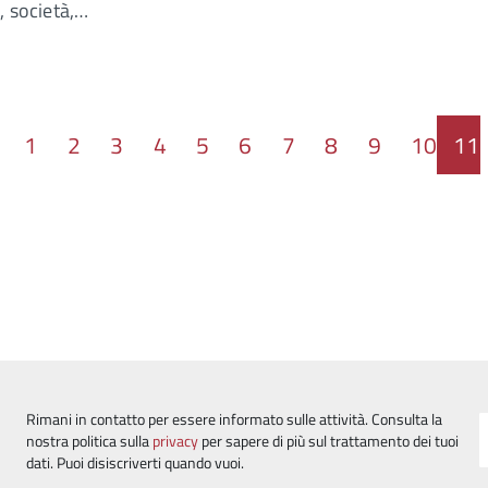
, società,…
1
2
3
4
5
6
7
8
9
10
11
Rimani in contatto per essere informato sulle attività. Consulta la
nostra politica sulla
privacy
per sapere di più sul trattamento dei tuoi
dati. Puoi disiscriverti quando vuoi.