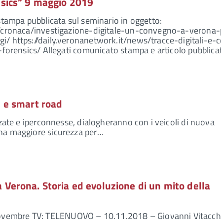
nsics” 9 maggio 2019
 stampa pubblicata sul seminario in oggetto:
it/cronaca/investigazione-digitale-un-convegno-a-verona-
i/ https://daily.veronanetwork.it/news/tracce-digitali-e
l-forensics/ Allegati comunicato stampa e articolo pubblic
a e smart road
zzate e iperconnesse, dialogheranno con i veicoli di nuova
una maggiore sicurezza per…
 Verona. Storia ed evoluzione di un mito della
vembre TV: TELENUOVO – 10.11.2018 – Giovanni Vitacch