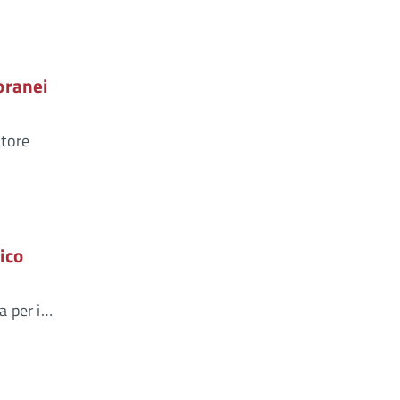
oranei
atore
ico
a per i…