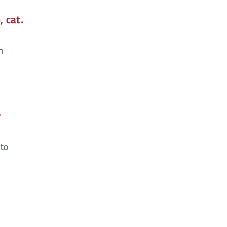
, cat.
un
r
uto