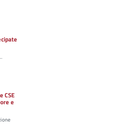
ecipate
i…
 e CSE
iore e
zione