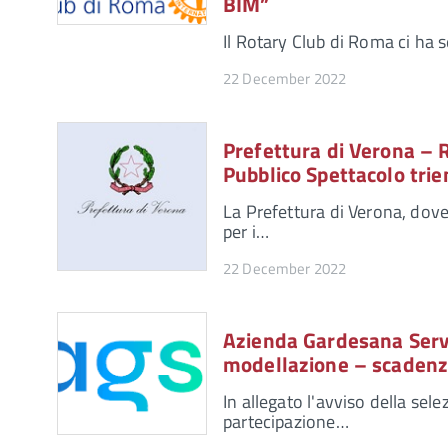
BIM”
Il Rotary Club di Roma ci ha 
22 December 2022
Prefettura di Verona – R
Pubblico Spettacolo tri
La Prefettura di Verona, dov
per i…
22 December 2022
Azienda Gardesana Servi
modellazione – scaden
In allegato l'avviso della sel
partecipazione…