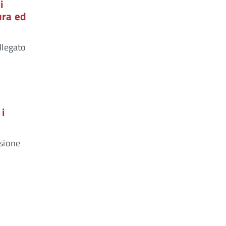
i
ura ed
llegato
 i
ssione