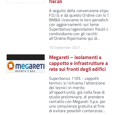
fiscali
A seguito della convenzione stipulata
F.O.I.V. e da questo Ordine con lo Stu
BM&A riceviamo le loro periodiche n
con aggiornamenti sul tema
Superbonus/agevolazioni fiscali che
condividiamo con gli iscritti
all'Ordine.Riportiamo qui di…
10 September 2021
Megareti – isolamenti a
cappotto e infrastrutture a
rete sui fronti degli edifici
Superbonus 110% - cappotti
termici: si richiama l'attenzione
dei tecnici in merito
all'opportunità, già nella fase di
studio preliminare, di prendere
contatto con Megareti S.p.a. per
una consulenza gratuita al fine
di evitare possibili contenziosi…