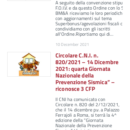
A seguito della convenzione stipulata
F.O.I.V. e da questo Ordine con lo Stu
BM&A riceviamo le loro periodiche n
con aggiornamenti sul tema
Superbonus/agevolazioni fiscali che
condividiamo con gli iscritti
all'Ordine.Riportiamo qui di…
10 December 2021
Circolare C.N.I. n.
820/2021 – 14 Dicembre
2021: quarta Giornata
Nazionale della
Prevenzione Sismica” –
riconosce 3 CFP
Il CNI ha comunicato con
Circolare n. 820 del 2/12/2021,
che il 14 dicembre p.v. a Palazzo
Ferrajoli a Roma, si terrà la 4^
edizione della “Giornata
Nazionale della Prevenzione